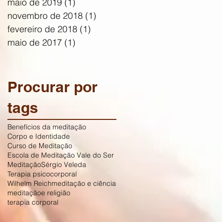
maio de 2019
(1)
1 post
novembro de 2018
(1)
1 post
fevereiro de 2018
(1)
1 post
maio de 2017
(1)
1 post
Procurar por
tags
Benefícios da meditação
Corpo e Identidade
Curso de Meditação
Escola de Meditação Vale do Ser
Meditação
Sérgio Veleda
Terapia psicocorporal
Wilhelm Reich
meditação e ciência
meditaçãoe religião
terapia corporal