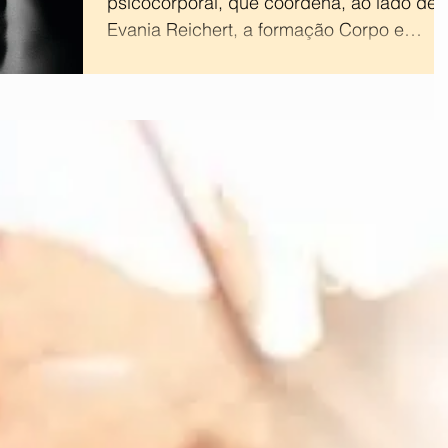
psicocorporal, que coordena, ao lado de
Evania Reichert, a formação Corpo e
Identidade - educação...