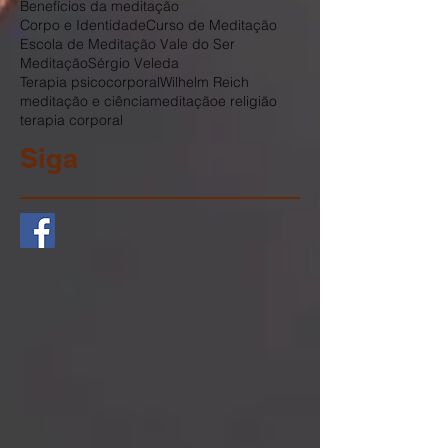
Benefícios da meditação
Corpo e Identidade
Curso de Meditação
Escola de Meditação Vale do Ser
Meditação
Sérgio Veleda
Terapia psicocorporal
Wilhelm Reich
meditação e ciência
meditaçãoe religião
terapia corporal
Siga