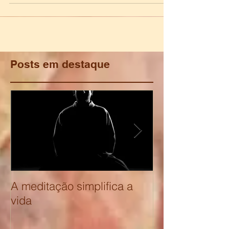
a formação Corpo e Identidade -
educação...
Posts em destaque
A meditação simplifica a
O corpo revel
vida