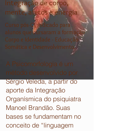
Integração de corpo,
mente, afetos e energia
Curso pós-CI, indicado para
alunos que cursaram a formação
Corpo e Identidade - Educação
Somática e Desenvolvimento.
A Psicomorfologia é um
método desenvolvido por
Sérgio Veleda, a partir do
aporte da Integração
Organísmica do psiquiatra
Manoel Brandão. Suas
bases se fundamentam no
conceito de “linguagem