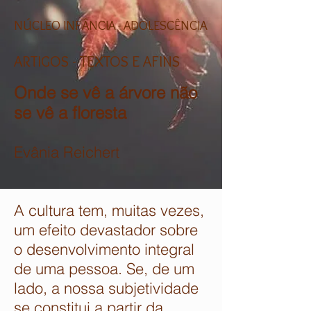
NÚCLEO INFÂNCIA - ADOLESCÊNCIA
ARTIGOS - TEXTOS E AFINS
Onde se vê a árvore não
se vê a floresta
Evânia Reichert
A cultura tem, muitas vezes,
um efeito devastador sobre
o desenvolvimento integral
de uma pessoa. Se, de um
lado, a nossa subjetividade
se constitui a partir da