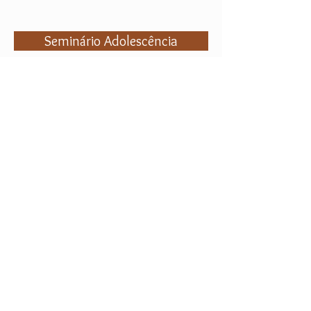
Seminário Adolescência
Curso Início da Vida - Prevenção
Artigos - Textos e Afins
Infância a Idade Sagrada