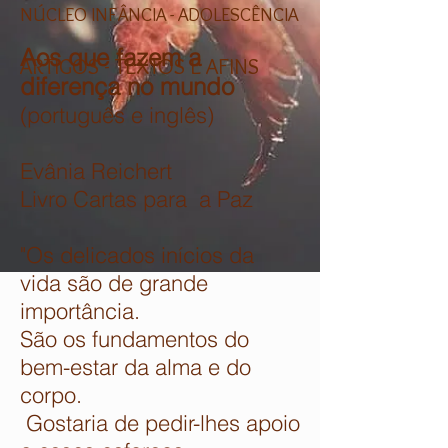
NÚCLEO INFÂNCIA - ADOLESCÊNCIA
Aos que fazem a
ARTIGOS - TEXTOS E AFINS
diferença no mundo
(português e inglês)
Evânia Reichert
Livro Cartas para a Paz
"Os delicados inícios da
vida são de grande
importância.
São os fundamentos do
bem-estar da alma e do
corpo.
Gostaria de pedir-lhes apoio