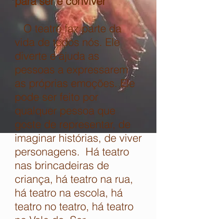
para ser e conviver
O teatro faz parte da
vida de todos nós. Ele
diverte e ajuda as
pessoas a expressarem
as próprias emoções. Ele
pode ser feito por
qualquer pessoa que
goste de representar, de
imaginar histórias, de viver
personagens. Há teatro
nas brincadeiras de
criança, há teatro na rua,
há teatro na escola, há
teatro no teatro, há teatro